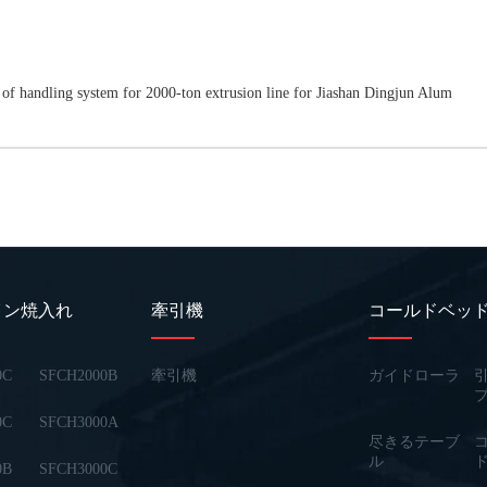
g of handling system for 2000-ton extrusion line for Jiashan Dingjun Alum
イン焼入れ
牽引機
コールドベッ
0C
SFCH2000B
牽引機
ガイドローラ
0C
SFCH3000A
尽きるテーブ
ル
0B
SFCH3000C