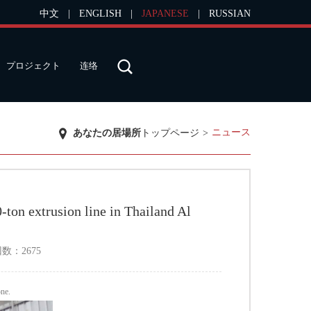
中文
|
ENGLISH
|
JAPANESE
|
RUSSIAN
プロジェクト
连络
ニュース
あなたの居場所
トップページ
>
-ton extrusion line in Thailand Al
回数：
2675
one.