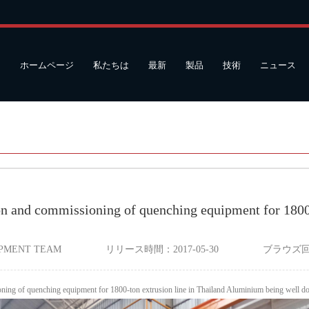
ホームページ
私たちは
最新
製品
技術
ニュース
ion and commissioning of quenching equipment for 1800
IPMENT TEAM
リリース時間：
2017-05-30
ブラウズ
ioning of quenching equipment for 1800-ton extrusion line in Thailand Aluminium being well d