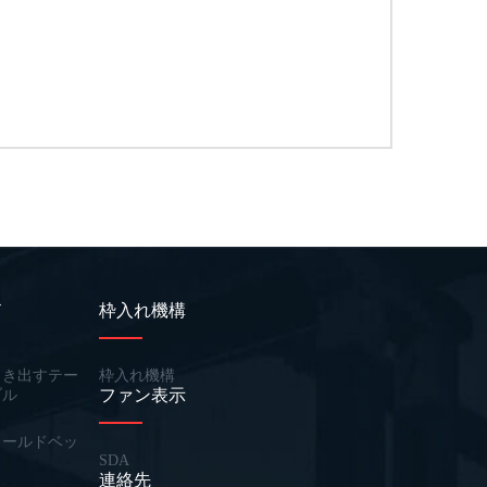
ド
枠入れ機構
引き出すテー
枠入れ機構
ファン表示
ブル
コールドベッ
SDA
ド
連絡先