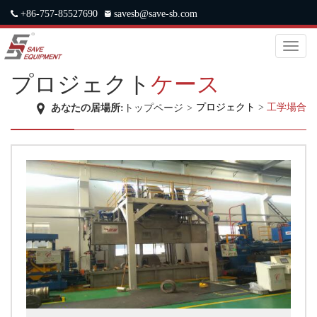
+86-757-85527690
savesb@save-sb.com
中文
|
ENGLISH
|
JAPANESE
|
RUSSIAN
Toggl
naviga
プロジェクト
ケース
プロジェクト
>
工学場合
あなたの居場所:
トップページ
>