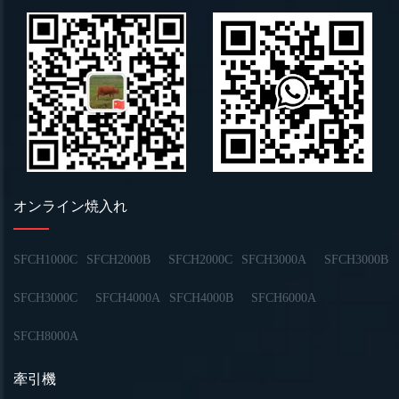
オンライン焼入れ
SFCH1000C
SFCH2000B
SFCH2000C
SFCH3000A
SFCH3000B
SFCH3000C
SFCH4000A
SFCH4000B
SFCH6000A
SFCH8000A
牽引機