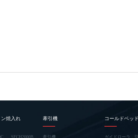
イン焼入れ
牽引機
コールドベッ
0C
SFCH2000B
牽引機
ガイドローラ