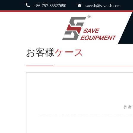
+86-757-85527690
savesb@save-sb.com
お客様
ケース
作者