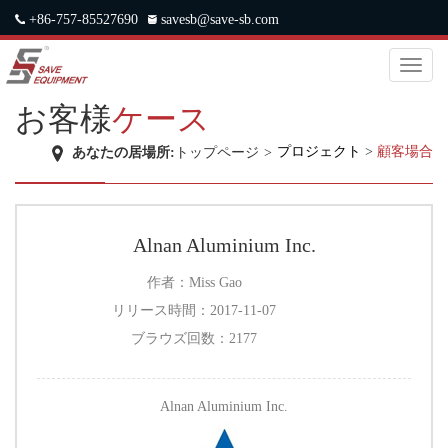
+86-757-85527690
savesb@save-sb.com
中文
|
ENGLISH
|
JAPANESE
|
RUSSIAN
Toggl
naviga
お客様
ケース
プロジェクト
>
顧客場合
あなたの居場所:
トップページ
>
Alnan Aluminium Inc.
作者：
Miss Gao
リリース時間：
2017-11-07
ブラウズ回数：
2177
Alnan Aluminium Inc.